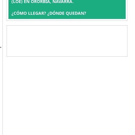
(LOE) EN ORORBIA, NAVARRA.
¿CÓMO LLEGAR? ¿DÓNDE QUEDAN?
,